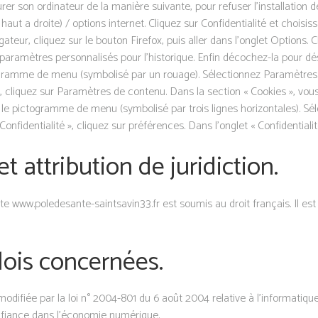
urer son ordinateur de la manière suivante, pour refuser l’installation d
ut a droite) / options internet. Cliquez sur Confidentialité et choisiss
ateur, cliquez sur le bouton Firefox, puis aller dans l’onglet Options. C
s paramètres personnalisés pour l’historique. Enfin décochez-la pour dés
togramme de menu (symbolisé par un rouage). Sélectionnez Paramètres.
 », cliquez sur Paramètres de contenu. Dans la section « Cookies », vo
r le pictogramme de menu (symbolisé par trois lignes horizontales). Sé
nfidentialité », cliquez sur préférences. Dans l’onglet « Confidentiali
et attribution de juridiction.
 site www.poledesante-saintsavin33.fr est soumis au droit français. Il est 
 lois concernées.
difiée par la loi n° 2004-801 du 6 août 2004 relative à l’informatique, 
onfiance dans l’économie numérique.