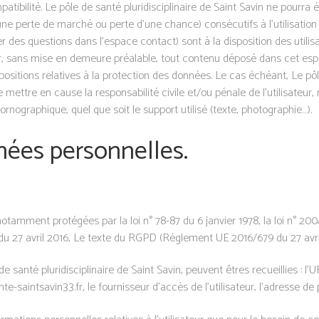
mpatibilité. Le pôle de santé pluridisciplinaire de Saint Savin ne pour
e perte de marché ou perte d’une chance) consécutifs à l’utilisation 
r des questions dans l’espace contact) sont à la disposition des utilisa
er, sans mise en demeure préalable, tout contenu déposé dans cet espac
positions relatives à la protection des données. Le cas échéant, Le pôle
de mettre en cause la responsabilité civile et/ou pénale de l’utilisat
pornographique, quel que soit le support utilisé (texte, photographie…).
nées personnelles.
tamment protégées par la loi n° 78-87 du 6 janvier 1978, la loi n° 2004
 27 avril 2016, Le texte du RGPD (Règlement UE 2016/679 du 27 avril
 de santé pluridisciplinaire de Saint Savin, peuvent êtres recueillies : l
e-saintsavin33.fr, le fournisseur d’accès de l’utilisateur, l’adresse de pr