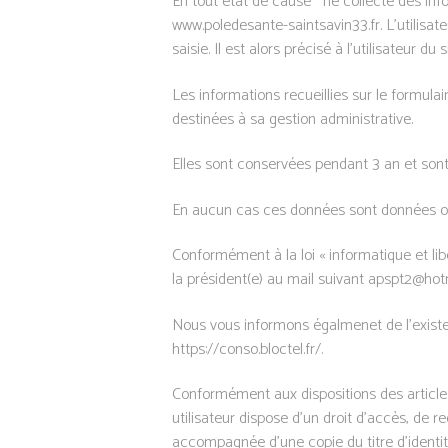
En tout état de cause ne collecte des infor
www.poledesante-saintsavin33.fr. L’utilisa
saisie. Il est alors précisé à l’utilisateur d
Les informations recueillies sur le formulai
destinées à sa gestion administrative.
Elles sont conservées pendant 3 an et sont
En aucun cas ces données sont données ou
Conformément à la loi « informatique et lib
la président(e) au mail suivant apspt2@hotm
Nous vous informons égalmenet de l’existenc
https://conso.bloctel.fr/.
Conformément aux dispositions des articles 3
utilisateur dispose d’un droit d’accès, de 
accompagnée d’une copie du titre d’identité