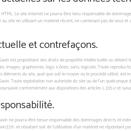
p, HTML. Le site Internet ne pourra être tenu responsable de dommages m
der au site en utilisant un matériel récent, ne contenant pas de virus e
ectuelle et contrefaçons.
 Savin est propriétaire des droits de propriété intellectuelle ou détient
es, images, graphismes, logo, icônes, sons, logiciels. Toute reproductio
s éléments du site, quel que soit le moyen ou le procédé utilisé, est int
t Savin. Toute exploitation non autorisée du site ou de l’un quelconque
ursuivie conformément aux dispositions des articles L.335-2 et suivan
esponsabilité.
t Savin ne pourra être tenue responsable des dommages directs et indirec
n33.fr, et résultant soit de l’utilisation d’un matériel ne répondant pa