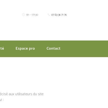
9h - 17h30
07 83 36 71 76
ité
Espace pro
Contact
écisé aux utilisateurs du site
i :