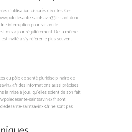
les d’utilisation ci-après décrites. Ces
 www.poledesante-saintsavin33.fr sont donc
Une interruption pour raison de
e est mis à jour régulièrement. De la même
st invité à s’y référer le plus souvent
s du pôle de santé pluridisciplinaire de
tsavin33.fr des informations aussi précises
 la mise à jour, qu’elles soient de son fait
www.poledesante-saintsavin33.fr sont
.poledesante-saintsavin33.fr ne sont pas
hniques.