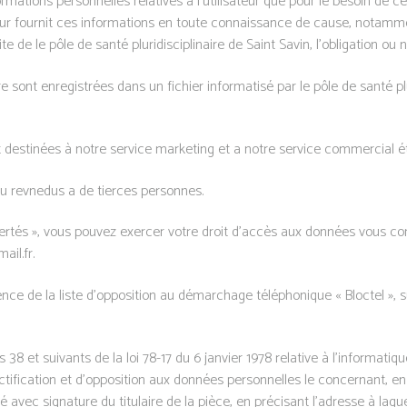
mations personnelles relatives à l’utilisateur que pour le besoin de ce
teur fournit ces informations en toute connaissance de cause, notamme
u site de le pôle de santé pluridisciplinaire de Saint Savin, l’obligation o
re sont enregistrées dans un fichier informatisé par le pôle de santé plu
 destinées à notre service marketing et a notre service commercial ét
 revnedus a de tierces personnes.
ertés », vous pouvez exercer votre droit d’accès aux données vous con
ail.fr.
e de la liste d’opposition au démarchage téléphonique « Bloctel », sur
8 et suivants de la loi 78-17 du 6 janvier 1978 relative à l’informatique
rectification et d’opposition aux données personnelles le concernant, 
 avec signature du titulaire de la pièce, en précisant l’adresse à laque