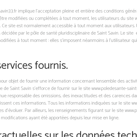
avin33.fr implique l’acceptation pleine et entière des conditions généra
d’être modifiées ou complétées à tout moment, les utilisateurs du site
e. Ce site est normalement accessible à tout moment aux utilisateurs. 
écidée par le pôle de santé pluridisciplinaire de Saint Savin. Le sit
difiées à tout moment : elles s’imposent néanmoins à l’utilisateur qui e
services fournis.
our objet de fournir une information concernant lensemble des activité
aire de Saint Savin s’efforce de fournir sur le site www.poledesante-sain
tenue responsable des omissions, des inexactitudes et des carences dans
rnissent ces informations. Tous les informations indiquées sur le site 
les d’évoluer. Par ailleurs, les renseignements figurant sur le site www
 modifications ayant été apportées depuis leur mise en ligne.
ractuelles sur les données tec