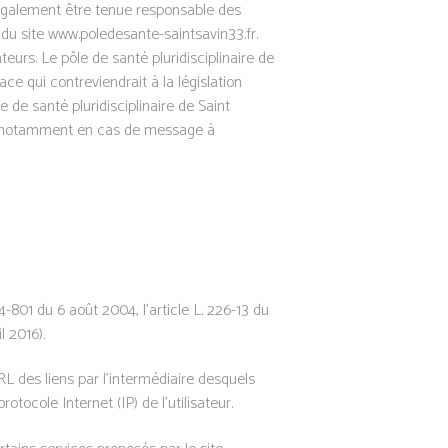
ra également être tenue responsable des
du site www.poledesante-saintsavin33.fr.
teurs. Le pôle de santé pluridisciplinaire de
e qui contreviendrait à la législation
 de santé pluridisciplinaire de Saint
eur, notamment en cas de message à
-801 du 6 août 2004, l’article L. 226-13 du
 2016).
’URL des liens par l’intermédiaire desquels
otocole Internet (IP) de l’utilisateur.