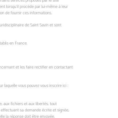
rtains services proposés par le site
nt lorsqu’il procède par lui-même à leur
u non de fournir ces informations.
ridisciplinaire de Saint Savin et sont
ablis en France.
cernant et les faire rectifier en contactant
 laquelle vous pouvez vous inscrire ici :
, aux fichiers et aux libertés, tout
en effectuant sa demande écrite et signée,
lle la réponse doit être envoyée.