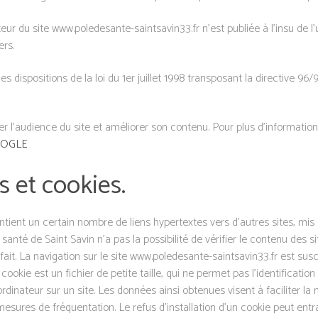
eur du site www.poledesante-saintsavin33.fr n’est publiée à l’insu de l
ers.
dispositions de la loi du 1er juillet 1998 transposant la directive 96/9
er l’audience du site et améliorer son contenu. Pour plus d’information 
OGLE
s et cookies.
tient un certain nombre de liens hypertextes vers d’autres sites, mis 
santé de Saint Savin n’a pas la possibilité de vérifier le contenu des si
t. La navigation sur le site www.poledesante-saintsavin33.fr est susce
n cookie est un fichier de petite taille, qui ne permet pas l’identification
rdinateur sur un site. Les données ainsi obtenues visent à faciliter la na
ures de fréquentation. Le refus d’installation d’un cookie peut entraî