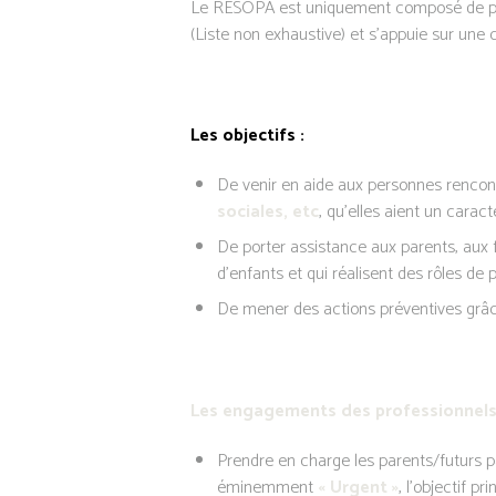
Le RESOPA est uniquement composé de prof
(Liste non exhaustive) et s’appuie sur une 
Les objectifs :
De venir en aide aux personnes renco
sociales, etc
, qu’elles aient un caract
De porter assistance aux parents, aux f
d’enfants et qui réalisent des rôles de
De mener des actions préventives grâce 
Les engagements des professionnel
Prendre en charge les parents/futurs 
éminemment
« Urgent »
, l’objectif p