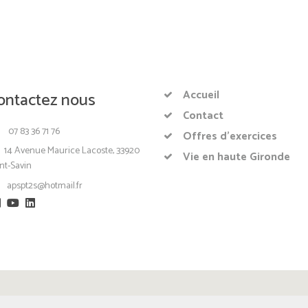
Accueil
ontactez nous
Contact
07 83 36 71 76
Offres d’exercices
14 Avenue Maurice Lacoste, 33920
Vie en haute Gironde
nt-Savin
apspt2s@hotmail.fr