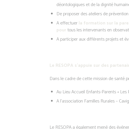
déontologiques et de la dignité humain
De proposer des ateliers de prévention
A effectuer
la formation sur la pare
pour
tous les intervenants en observat
A participer aux différents projets et
Le RESOPA s’appuie sur des partenair
Dans le cadre de cette mission de santé pub
Au Lieu Accueil Enfants-Parents « Les 
A l’association Familles Rurales – Cavi
Le RESOPA a également mené des événements