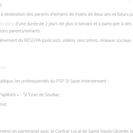
e.
 à destination des parents d’enfants de moins de deux ans et futurs p
ntalité
d’une durée de 2 jours (et plus si besoin) et à participer à des
ions parents/enfants.
 événement du RESOPA (podcasts, vidéos, rencontres, réseaux sociaux, 
es :
lique, les professionnels du PSP St Savin interviennent :
Papillons » – St Yzan de Soudiac
gnac
 en partenariat avec le Contrat Local de Santé Haute-Gironde, la P