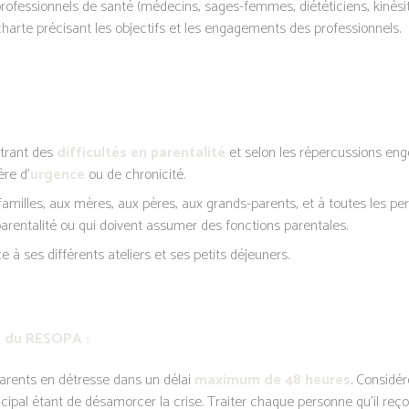
essionnels de santé (médecins, sages-femmes, diététiciens, kinésit
charte précisant les objectifs et les engagements des professionnels.
ntrant des
difficultés en parentalité
et selon les répercussions eng
ère d’
urgence
ou de chronicité.
amilles, aux mères, aux pères, aux grands-parents, et à toutes les per
 parentalité ou qui doivent assumer des fonctions parentales.
à ses différents ateliers et ses petits déjeuners.
s du RESOPA :
parents en détresse dans un délai
maximum de 48 heures
. Considé
rincipal étant de désamorcer la crise. Traiter chaque personne qu’il reç