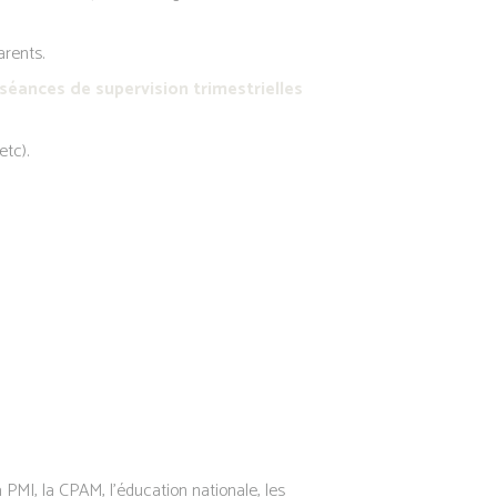
arents.
séances de supervision trimestrielles
etc).
MI, la CPAM, l’éducation nationale, les