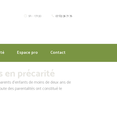
9h - 17h30
07 83 36 71 76
ité
Espace pro
Contact
s en précarité
parents d’enfants de moins de deux ans de
coute des parentalités ont constitué le